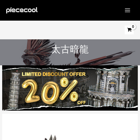
跳
至
MAIN
主
MEN
要
內
容
太古暗龍