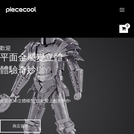
跳
至
MAIN
主
MEN
要
內
容
歡迎
平面金屬變立體，
體驗奇妙DIY!
新世代3D立體模型, 從此愛上創意手作!
商店頁面