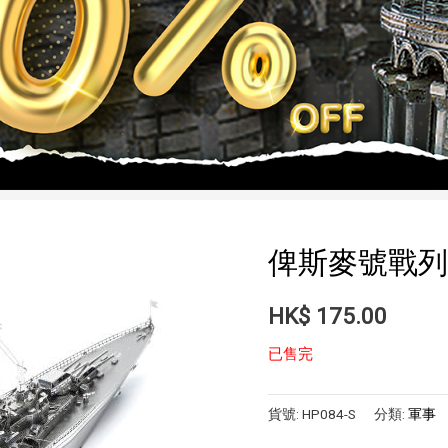
俾斯麥號戰
HK$
175.00
已售完
貨號:
HP084-S
分類:
軍事