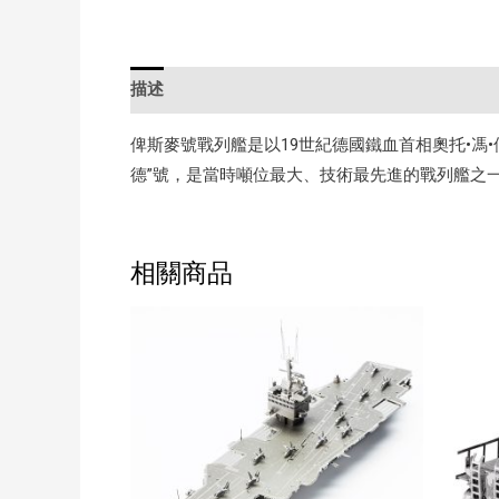
描述
額外資訊
評價 (0)
俾斯麥號戰列艦是以19世紀德國鐵血首相奧托•
德”號，是當時噸位最大、技術最先進的戰列艦之
相關商品