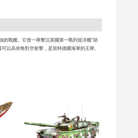
強的戰艦。它曾一舉擊沉英國第一戰列巡洋艦“胡
還可以高仰角對空射擊，是當時德國海軍的王牌。