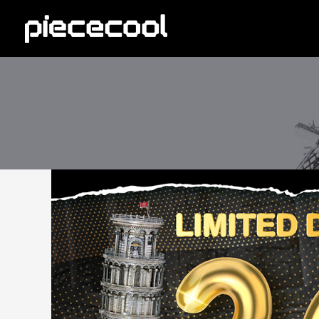
跳
至
主
要
內
容