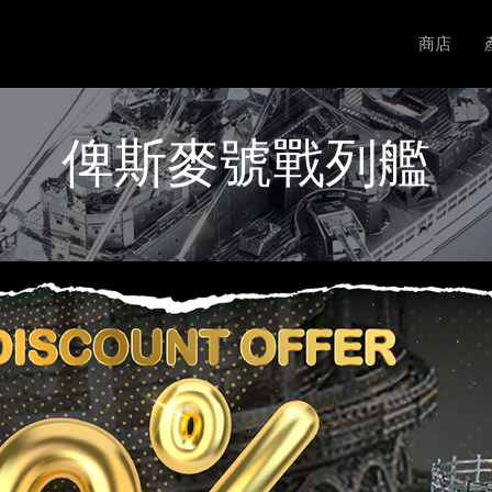
商店
俾斯麥號戰列艦