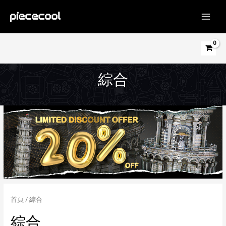
跳
至
MAIN
主
MEN
要
內
容
綜合
首頁
/ 綜合
綜合