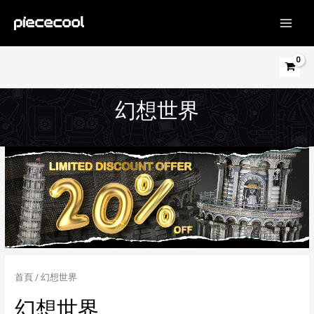
跳
至
MAIN
主
MEN
要
內
容
幻想世界
首頁
/ 幻想世界
幻想世界