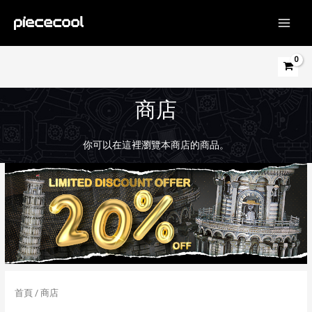
跳
至
MAIN
主
MEN
要
內
容
商店
你可以在這裡瀏覽本商店的商品。
首頁
/ 商店