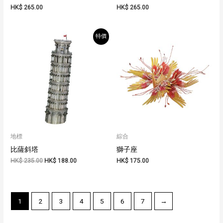
HK$
265.00
HK$
265.00
特價
地標
綜合
比薩斜塔
獅子座
原
目
HK$
235.00
HK$
188.00
HK$
175.00
始
前
價
價
格：
格：
HK$ 235.00。
HK$ 188.00。
1
2
3
4
5
6
7
→